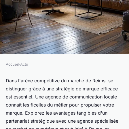
Accueil
›
Actu
ACTU
Boostez votre marque avec
Dans l'arène compétitive du marché de Reims, se
distinguer grâce à une stratégie de marque efficace
une agence de communication
est essentiel. Une agence de communication locale
Reims
connaît les ficelles du métier pour propulser votre
marque. Explorez les avantages tangibles d'un
Lucas
•
26 avril 2024
•
3 min de lecture
partenariat stratégique avec une agence spécialisée