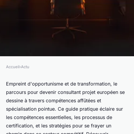
Accueil
›
Actu
ACTU
Clés pour devenir consultant
Empreint d'opportunisme et de transformation, le
parcours pour devenir consultant projet européen se
projet européen
dessine à travers compétences affûtées et
spécialisation pointue. Ce guide pratique éclaire sur
Lucas
•
19 mai 2024
•
4 min de lecture
les compétences essentielles, les processus de
certification, et les stratégies pour se frayer un