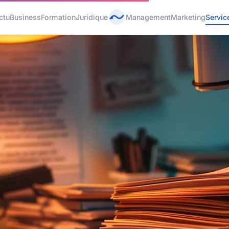
ctu
Business
Formation
Juridique
Management
Marketing
Servic