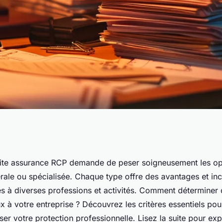
re un choix entre
aite assurance RCP demande de peser soigneusement les op
rale ou spécialisée. Chaque type offre des avantages et in
rale ou spécialisée
és à diverses professions et activités. Comment déterminer c
x à votre entreprise ? Découvrez les critères essentiels pou
iser votre protection professionnelle. Lisez la suite pour ex