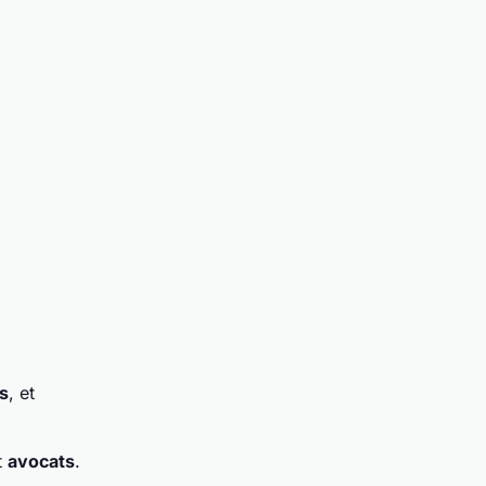
s
, et
t
avocats
.