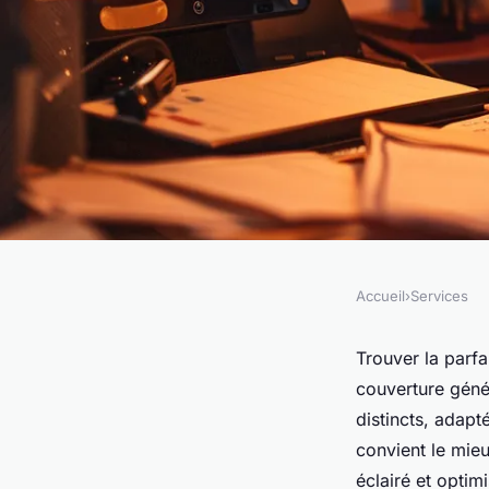
Accueil
›
Services
SERVICES
Assurance RCP : fai
Trouver la parf
couverture géné
une couverture géné
distincts, adapt
convient le mieu
éclairé et optim