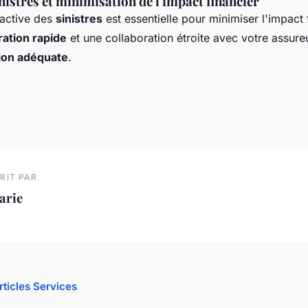
nistres et minimisation de l'impact financier
active des
sinistres
est essentielle pour minimiser l'impact 
ration rapide
et une collaboration étroite avec votre assure
ion adéquate
.
RIT PAR
arie
rticles Services