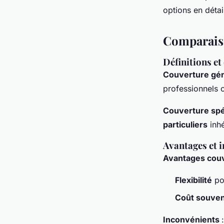
Marie
•
15 juillet 2024
•
2 min de lecture
options en détai
Comparaiso
Définitions et
Couverture gé
professionnels 
Couverture spé
particuliers
inhé
Avantages et 
Avantages cou
Flexibilité
pou
Coût souvent
Inconvénients
: