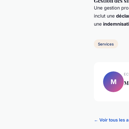
Gestion des si
Une gestion pro
inclut une
décla
une
indemnisat
Services
EC
M
M
← Voir tous les a