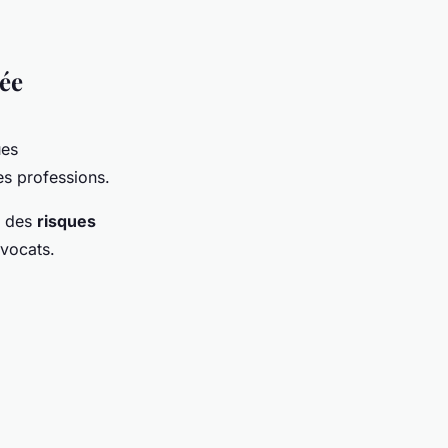
sée
ues
s professions.
e des
risques
vocats.