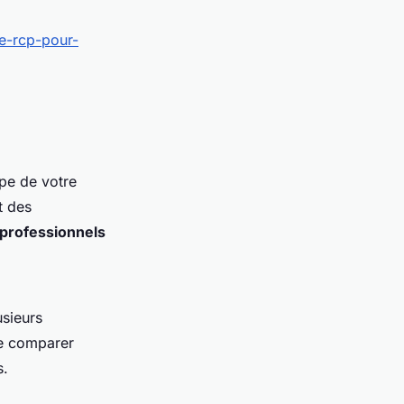
e-rcp-pour-
ype de votre
t des
 professionnels
usieurs
de comparer
s.