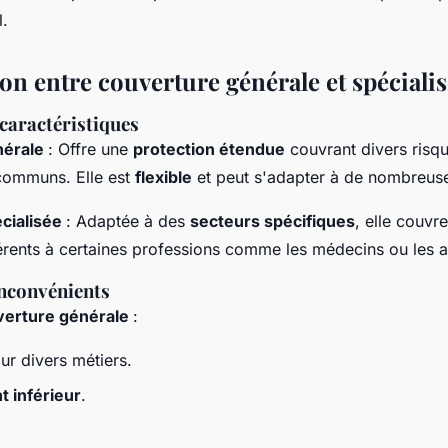
l.
n entre couverture générale et spéciali
 caractéristiques
nérale
: Offre une
protection étendue
couvrant divers risq
communs. Elle est
flexible
et peut s'adapter à de nombreuse
cialisée
: Adaptée à des
secteurs spécifiques
, elle couvr
rents à certaines professions comme les médecins ou les a
inconvénients
verture générale
:
r divers métiers.
 inférieur
.