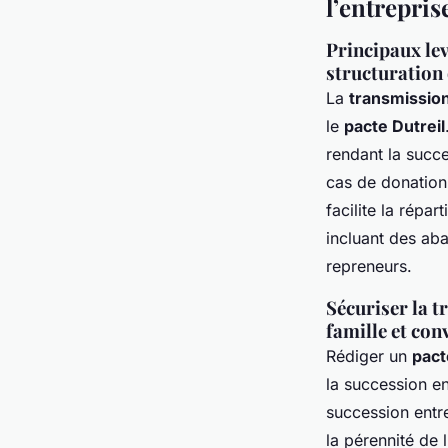
l’entrepris
Principaux lev
structuration 
La
transmission
le
pacte Dutreil
rendant la succe
cas de donation-
facilite la répar
incluant des ab
repreneurs.
Sécuriser la t
famille et con
Rédiger un
pact
la succession en
succession entre
la pérennité de 