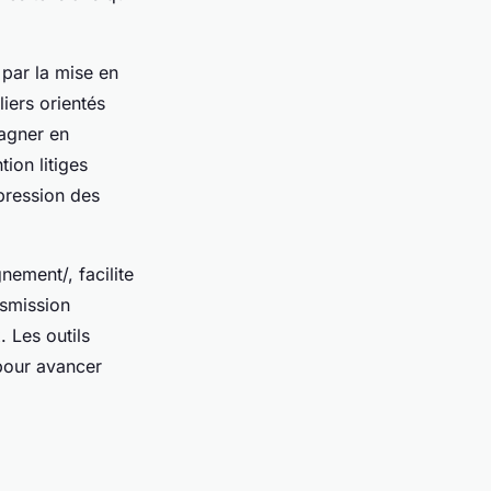
 par la mise en
iers orientés
gagner en
tion litiges
xpression des
nement/, facilite
nsmission
 Les outils
 pour avancer