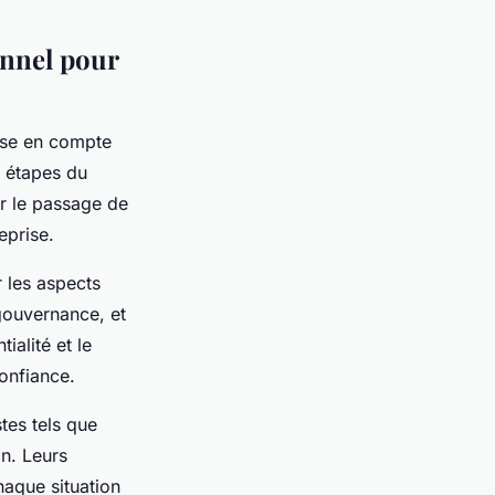
onnel pour
ise en compte
s étapes du
er le passage de
reprise.
r les aspects
 gouvernance, et
alité et le
confiance.
tes tels que
n. Leurs
haque situation