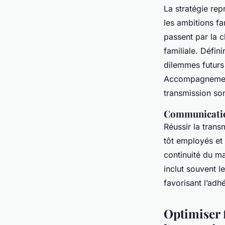
La stratégie rep
les ambitions fa
passent par la 
familiale. Défini
dilemmes futurs 
Accompagnement c
transmission so
Communication
Réussir la trans
tôt employés et 
continuité du m
inclut souvent l
favorisant l’adhé
Optimiser f