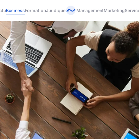
ctu
Business
Formation
Juridique
Management
Marketing
Servic