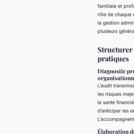
familiale et pro
rôle de chaque m
la gestion admin
plusieurs généra
Structurer 
pratiques
Diagnostic préa
organisationn
L’audit transmis
les risques maje
la santé financi
d’anticiper les e
L’accompagnemen
Élaboration du