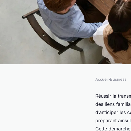
Accueil
›
Business
BUSINESS
Accompagnement ef
Réussir la trans
des liens famil
réussir la transmiss
d’anticiper les c
préparant ainsi 
Cette démarche g