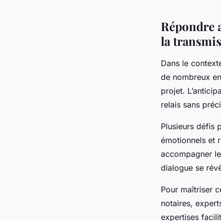
Pierre
•
23 juillet 2025
•
4 min de lecture
Répondre a
la transmis
Dans le context
de nombreux enj
projet. L’antici
relais sans préci
Plusieurs défis 
émotionnels et r
accompagner le c
dialogue se révè
Pour maîtriser c
notaires, exper
expertises facil