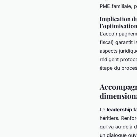
PME familiale, p
Implication du
l’optimisation
L’accompagnemen
fiscal) garantit 
aspects juridiqu
rédigent protoco
étape du proces
Accompagn
dimension
Le
leadership fa
héritiers. Renfo
qui va au-delà d
un dialogue ouve