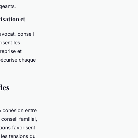
igeants.
risation et
avocat, conseil
risent les
reprise et
 sécurise chaque
des
a cohésion entre
conseil familial,
ions favorisent
 les tensions qui