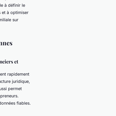
 à définir le
 et à optimiser
iliale sur
onnes
nciers et
fient rapidement
ucture juridique,
éussi permet
repreneurs.
données fiables.