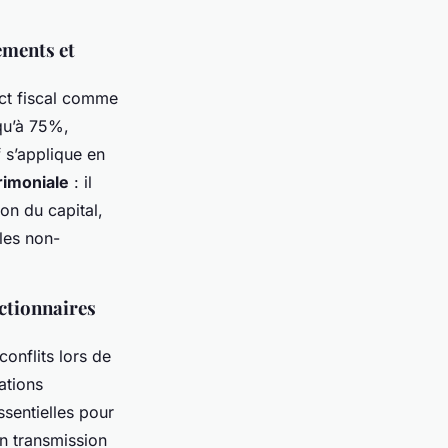
ements et
act fiscal comme
squ’à 75%,
f s’applique en
rimoniale
: il
ion du capital,
les non-
actionnaires
conflits lors de
ations
ssentielles pour
on transmission