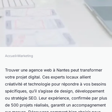
Accueil
›
Marketing
MARKETING
Boostez votre projet avec une
Trouver une agence web à Nantes peut transformer
votre projet digital. Ces experts locaux allient
agence web à nantes
créativité et technologie pour répondre à vos besoins
spécifiques, qu’il s’agisse de design, développement
Julien
•
11 août 2025
•
7 min de lecture
ou stratégie SEO. Leur expérience, confirmée par plus
de 500 projets réalisés, garantit un accompagnement