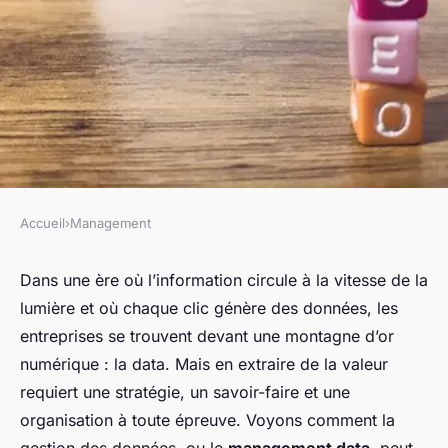
Accueil
›
Management
MANAGEMENT
La data au service du
Dans une ère où l’information circule à la vitesse de la
lumière et où chaque clic génère des données, les
management stratégique
entreprises se trouvent devant une montagne d’or
numérique : la data. Mais en extraire de la valeur
Antoine
•
7 décembre 2023
•
4 min de lecture
requiert une stratégie, un savoir-faire et une
organisation à toute épreuve. Voyons comment la