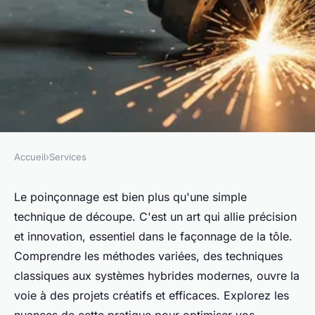
Accueil
›
Services
SERVICES
Poinçonnage : maîtrisez l'art
Le poinçonnage est bien plus qu'une simple
technique de découpe. C'est un art qui allie précision
de la découpe de tôle
et innovation, essentiel dans le façonnage de la tôle.
Comprendre les méthodes variées, des techniques
Marie
•
21 février 2025
•
3 min de lecture
classiques aux systèmes hybrides modernes, ouvre la
voie à des projets créatifs et efficaces. Explorez les