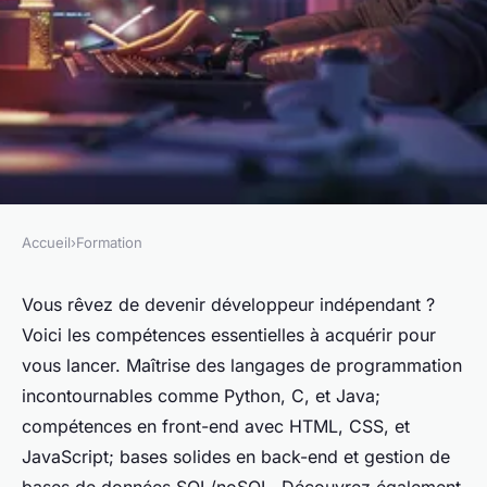
Accueil
›
Formation
FORMATION
Les compétences clés à
Vous rêvez de devenir développeur indépendant ?
Voici les compétences essentielles à acquérir pour
acquérir dans une formation
vous lancer. Maîtrise des langages de programmation
pour devenir développeur
incontournables comme Python, C, et Java;
indépendant
compétences en front-end avec HTML, CSS, et
JavaScript; bases solides en back-end et gestion de
Julie
•
1 juillet 2024
•
2 min de lecture