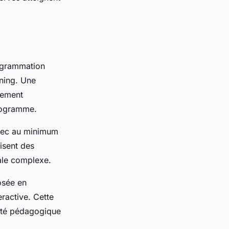
grammation
ning. Une
pement
programme.
avec au minimum
lisent des
cale complexe.
osée en
eractive. Cette
lité pédagogique