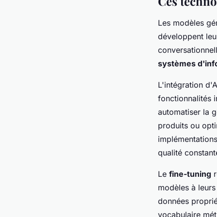
Ces techno
Les modèles géné
développent leur
conversationnell
systèmes d'inf
L'intégration d
fonctionnalités 
automatiser la 
produits ou opt
implémentations 
qualité constant
Le
fine-tuning
r
modèles à leurs
données propriét
vocabulaire méti