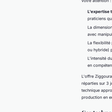
votre attention :
L'expertise 
praticiens qu
La dimension
avec manipul
La flexibilit
ou hybride) 
L'intensité 
en compétenc
L'offre Ziggoura
réparties sur 3 
technique appro
production en en