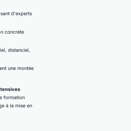
osant d'experts
on concrète
l, distanciel,
tent une montée
ntensives
te formation
ge à la mise en