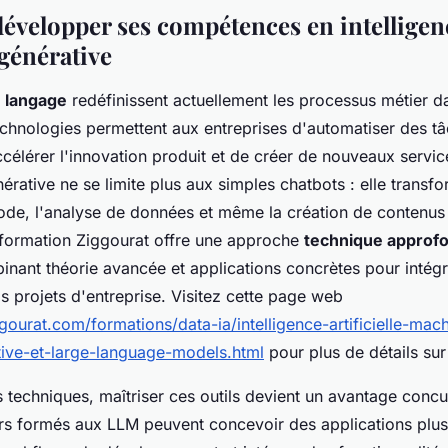
évelopper ses compétences en intelligen
e générative
 langage
redéfinissent actuellement les processus métier d
echnologies permettent aux entreprises d'automatiser des t
élérer l'innovation produit et de créer de nouveaux service
nérative ne se limite plus aux simples chatbots : elle transfo
ode, l'analyse de données et même la création de contenus
 formation Ziggourat offre une approche
technique approf
binant théorie avancée et applications concrètes pour intég
 projets d'entreprise. Visitez cette page web
ourat.com/formations/data-ia/intelligence-artificielle-mac
tive-et-large-language-models.html
pour plus de détails sur
 techniques, maîtriser ces outils devient un avantage concurr
s formés aux LLM peuvent concevoir des applications plus i