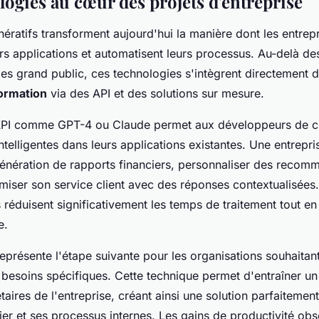
logies au cœur des projets d'entreprise
ratifs transforment aujourd'hui la manière dont les entrep
s applications et automatisent leurs processus. Au-delà des
es grand public, ces technologies s'intègrent directement d
ormation
via des API et des solutions sur mesure.
'API comme GPT-4 ou Claude permet aux développeurs de c
intelligentes dans leurs applications existantes. Une entrepri
génération de rapports financiers, personnaliser des recom
imiser son service client avec des réponses contextualisées
réduisent significativement les temps de traitement tout e
e.
eprésente l'étape suivante pour les organisations souhaitan
 besoins spécifiques. Cette technique permet d'entraîner un
aires de l'entreprise, créant ainsi une solution parfaitemen
er et ses processus internes. Les gains de productivité obs