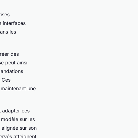
rises
 interfaces
ans les
réer des
se peut ainsi
mandations
. Ces
n maintenant une
t adapter ces
 modèle sur les
t alignée sur son
ervés atteignent