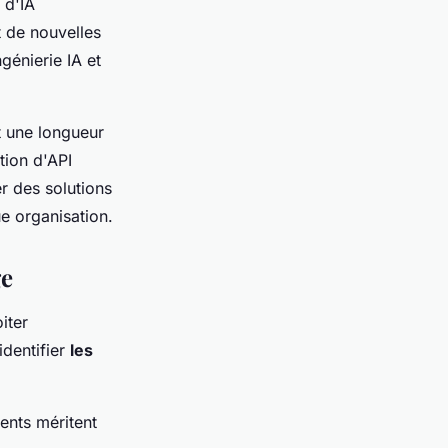
 d'IA
t de nouvelles
génierie IA et
t une longueur
ation d'API
r des solutions
e organisation.
ge
iter
identifier
les
ents méritent