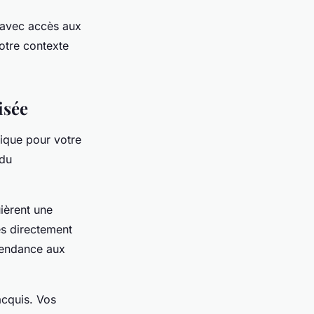
 avec accès aux
otre contexte
isée
gique pour votre
 du
ièrent une
es directement
pendance aux
acquis. Vos