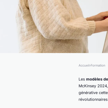
Accueil
›
Formation
FORMATION
Formation llm : dom
Les
modèles de
McKinsey 2024, 
de langage générati
générative cett
révolutionnaires