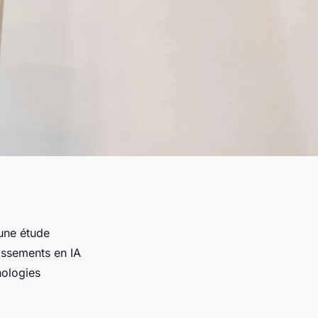
 une étude
issements en IA
nologies