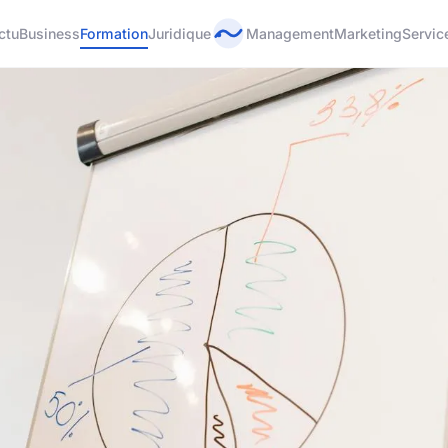
ctu
Business
Formation
Juridique
Management
Marketing
Servic