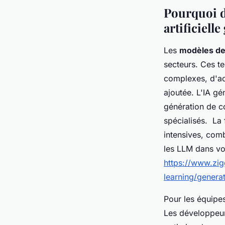
Julie
•
12 novembre 2025
•
5 min de lecture
Pourquoi d
artificiell
Les
modèles de
secteurs. Ces t
complexes, d'acc
ajoutée. L'IA gé
génération de c
spécialisés. La
intensives, com
les LLM dans vos
https://www.zigg
learning/genera
Pour les équipes
Les développeur