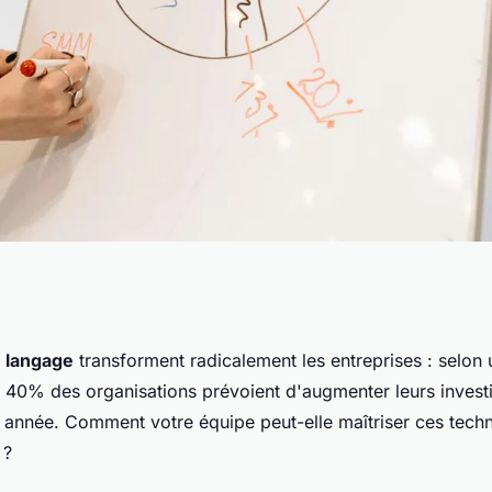
inez les modèles
 langage
transforment radicalement les entreprises : selon
40% des organisations prévoient d'augmenter leurs invest
fs
e année. Comment votre équipe peut-elle maîtriser ces tech
 ?