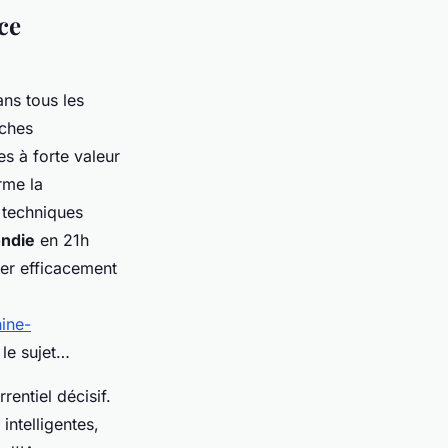
ce
ans tous les
âches
s à forte valeur
rme la
 techniques
ondie
en 21h
rer efficacement
hine-
 le sujet…
entiel décisif.
ntelligentes,