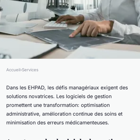
Accueil
›
Services
SERVICES
Logiciel pour ehpad : pour un
Dans les EHPAD, les défis managériaux exigent des
solutions novatrices. Les logiciels de gestion
management plus efficace
promettent une transformation: optimisation
administrative, amélioration continue des soins et
Marie
•
10 avril 2024
•
3 min de lecture
minimisation des erreurs médicamenteuses.