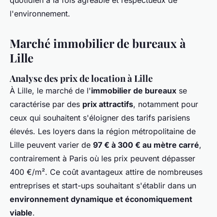
quotidien à la fois agréable et respectueux de
l'environnement.
Marché immobilier de bureaux à
Lille
Analyse des prix de location à Lille
À Lille, le marché de l'
immobilier de bureaux
se
caractérise par des
prix attractifs
, notamment pour
ceux qui souhaitent s'éloigner des tarifs parisiens
élevés. Les loyers dans la région métropolitaine de
Lille peuvent varier de
97 € à 300 € au mètre carré
,
contrairement à Paris où les prix peuvent dépasser
400 €/m². Ce coût avantageux attire de nombreuses
entreprises et start-ups souhaitant s'établir dans un
environnement dynamique et économiquement
viable
.