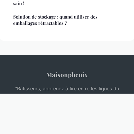
sain !
Solution de stockage : quand utiliser des
emballages rétractables ?
Maisonphenix
“Bâtisseurs, apprenez à lire entre les lignes du
marché.”
Mentions légales
Contact
© 2026 Maisonphenix. Tous droits réservés.