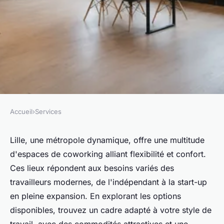
Accueil
›
Services
SERVICES
Espaces de coworking à lille :
Lille, une métropole dynamique, offre une multitude
d'espaces de coworking alliant flexibilité et confort.
flexibilité et confort au
Ces lieux répondent aux besoins variés des
rendez-vous
travailleurs modernes, de l'indépendant à la start-up
en pleine expansion. En explorant les options
Marie
•
13 juillet 2025
•
3 min de lecture
disponibles, trouvez un cadre adapté à votre style de